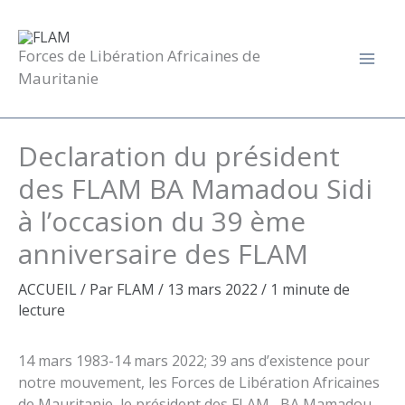
Aller
au
contenu
Forces de Libération Africaines de
Mauritanie
Declaration du président
des FLAM BA Mamadou Sidi
à l’occasion du 39 ème
anniversaire des FLAM
ACCUEIL
/ Par
FLAM
/
13 mars 2022
/
1 minute de
lecture
14 mars 1983-14 mars 2022; 39 ans d’existence pour
notre mouvement, les Forces de Libération Africaines
de Mauritanie, le président des FLAM , BA Mamadou