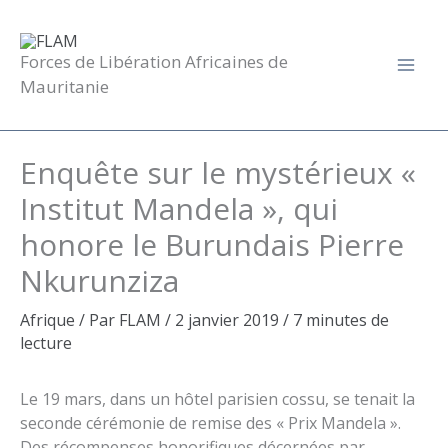
Aller
au
contenu
Forces de Libération Africaines de
Mauritanie
Enquête sur le mystérieux «
Institut Mandela », qui
honore le Burundais Pierre
Nkurunziza
Afrique
/ Par
FLAM
/
2 janvier 2019
/
7 minutes de
lecture
Le 19 mars, dans un hôtel parisien cossu, se tenait la
seconde cérémonie de remise des « Prix Mandela ».
Des récompenses honorifiques décernées par