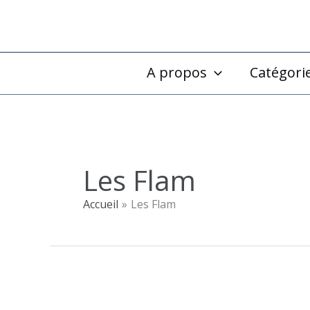
Aller
au
contenu
A propos
Catégori
Les Flam
Accueil
Les Flam