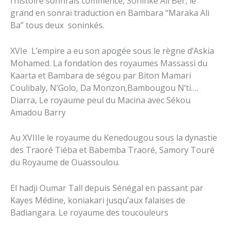
l’histoire sonhraïs commence, Soninké Ali Ber, le
grand en sonraï traduction en Bambara ‘‘Maraka Ali
Ba’’ tous deux soninkés.
XVIe L’empire a eu son apogée sous le règne d’Askia
Mohamed. La fondation des royaumes Massassi du
Kaarta et Bambara de ségou par Biton Mamari
Coulibaly, N’Golo, Da Monzon,Bambougou N’ti….
Diarra, Le royaume peul du Macina avec Sékou
Amadou Barry
Au XVIIIe le royaume du Kenedougou sous la dynastie
des Traoré Tiéba et Babemba Traoré, Samory Touré
du Royaume de Ouassoulou.
El hadji Oumar Tall depuis Sénégal en passant par
Kayes Médine, koniakari jusqu’aux falaises de
Badiangara. Le royaume des toucouleurs