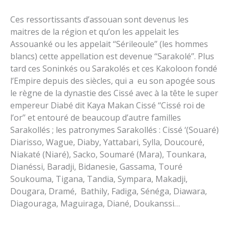
Ces ressortissants d’assouan sont devenus les
maitres de la région et qu’on les appelait les
Assouanké ou les appelait ‘‘Sérileoule’’ (les hommes
blancs) cette appellation est devenue ‘‘Sarakolé’’. Plus
tard ces Soninkés ou Sarakolés et ces Kakoloon fondé
l’Empire depuis des siècles, qui a eu son apogée sous
le règne de la dynastie des Cissé avec à la tête le super
empereur Diabé dit Kaya Makan Cissé ‘‘Cissé roi de
l’or’’ et entouré de beaucoup d’autre familles
Sarakollés ; les patronymes Sarakollés : Cissé ‘(Souaré)
Diarisso, Wague, Diaby, Yattabari, Sylla, Doucouré,
Niakaté (Niaré), Sacko, Soumaré (Mara), Tounkara,
Dianéssi, Baradji, Bidanesie, Gassama, Touré
Soukouma, Tigana, Tandia, Sympara, Makadji,
Dougara, Dramé, Bathily, Fadiga, Sénéga, Diawara,
Diagouraga, Maguiraga, Diané, Doukanssi…