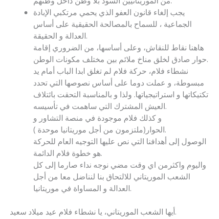
من الموريتانيين السود بلا وطن داخل وطنهم.
يجب إلغاء قانون العفو الذي يحمي مرتكبي الإبادة
الجماعية ، للسماح بالمصالحة الحقيقية على أساس
العدالة و الحقيقة.
هاهنا نقاط للنقاش، وعلى أساسها، من الضروري إقامة
حوار صادق لخلق مناخ ملائم بين مختلف مكونات الوطن.
نشطاء فلام، حركة فلام لم تغلق ابدا الباب أمام يد
مبسوطة، و عملت دوما على أساس نصوصها التي تحدد
تكتيكاتها و استراتيجياتها. ولذا و بالمناسبة التحقت بائتلاف
العيش المشترك التي ساهمت في تأسيسه.
و كذلك فلام موجودة في منصة التشاور و
الحوار(ملتزمون من أجل موريتانيا موحدة ).
الوصول إلى أهدافنا التي نص عليها التوجيه العام للحركة
هو خطوة فلام الدائمة.
واليوم واكثرمن اي وقت مضي نوجه نداء صارما إلى كل
الشعب الموريتاني للالتحاق بنا لنناضل معا من أجل
العدالة و المساواة في موريتانيا.
أيها الشعب الموريتاني، يا نشطاء فلام عيد ميلاد سعيد.