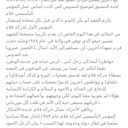
لجنة التنسيق لتوضيح النصوص التي كانت أساس عمل المؤتمر
التأسيسي فلام .
نكرم الفقيد أبو بكر كاليدو با الذي قبل بكل سعادة إستقبال
المؤتمر الأول لحركة فلام.
من الملائم في هذا اليوم الخاص ان نقدم تكريما مستحقا للشهيد
تفسير جيغو الذي توفي في ولاتة في عام ١٩٨٨وجثته دفنت
قرب شهداء آخرين، لن ننساهم إلى الأبد، امثال با الحسن عمروبا
عبد القدوس.
خواطرنا أيضا إلى رجل كبير ، كرس حياته في خدمة الوطن،
طبعا اتكلم عن عمنا تين يوسف غي المدفون في النعمة.
نشطاء حركة فلام لقد قدمتم تضحيات كثيرة و كذلك أصدقاؤنا و
حلفاؤنا و مواطنون آخرون قدموا تضحيات على حساب حياتهم
للدفاع عن العدالة و الاخوة و السلام و الكرامة الإنسانية.
هؤلاء لم يعودوا معنا اليوم، لكن وجوههم ،وأعمالهم الشجاعة و
ذكرياتهم ستبقى حية إلى الأبد في قلب كل موريتاني .
رفاقي الأعزاء، نضال حركة فلام عديدة الأشكال.
المؤتمر التأسيسي لحركة فلام عام ١٩٨٣ إختار نضالا سياسيا
سلميا في إطار دولة وحدوية، لهذا السبب « بيان الرجل الاسود