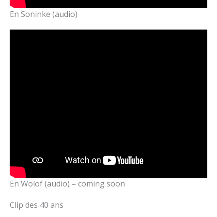
En Soninke (audio)
En Wolof (audio) – coming soon
Clip des 40 ans