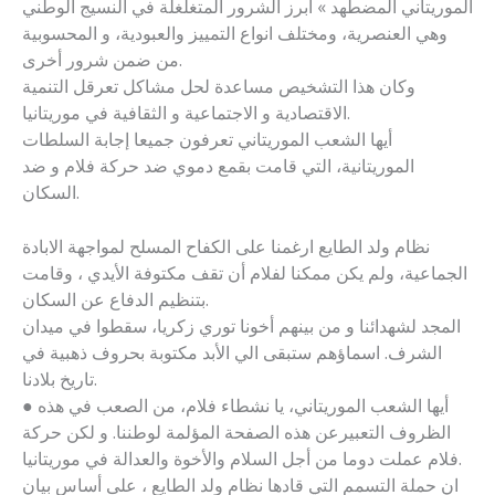
الموريتاني المضطهد » أبرز الشرور المتغلغلة في النسيج الوطني
وهي العنصرية، ومختلف انواع التمييز والعبودية، و المحسوبية
من ضمن شرور أخرى.
وكان هذا التشخيص مساعدة لحل مشاكل تعرقل التنمية
الاقتصادية و الاجتماعية و الثقافية في موريتانيا.
أيها الشعب الموريتاني تعرفون جميعا إجابة السلطات
الموريتانية، التي قامت بقمع دموي ضد حركة فلام و ضد
السكان.
نظام ولد الطايع ارغمنا على الكفاح المسلح لمواجهة الابادة
الجماعية، ولم يكن ممكنا لفلام أن تقف مكتوفة الأيدي ، وقامت
بتنظيم الدفاع عن السكان.
المجد لشهدائنا و من بينهم أخونا توري زكريا، سقطوا في ميدان
الشرف. اسماؤهم ستبقى الي الأبد مكتوبة بحروف ذهبية في
تاريخ بلادنا.
● أيها الشعب الموريتاني، يا نشطاء فلام، من الصعب في هذه
الظروف التعبيرعن هذه الصفحة المؤلمة لوطننا. و لكن حركة
فلام عملت دوما من أجل السلام والأخوة والعدالة في موريتانيا.
ان حملة التسمم التي قادها نظام ولد الطايع ، على أساس بيان