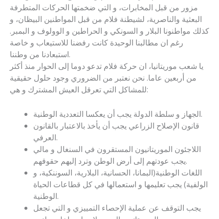
مزور من قبل المخابرات، و التي ضخمتها الحركات المتطرفة
البعثية والناصرية، لشيطنة فلام من قبل المواطنين البيظان، و
كذلك مواطنونا البلار و السونكي و الحراطين و الوولوف و البمبر.
رغم ان مطالبنا الوحيدة كانت رفضنا للاستيعاب و خاصة
استبعادنا من وطننا.
يا شعب موريتانيا، ان حركة فلام تدعو دوما إلى الحوار منذ أكثر
من أربعين عاما. نحن نعتبر من الضروري وجود حلول حقيقية
للمشاكل التي تعرقل العيش المشترك و هي:
الجهاز و سلطة الدولة يجب أن يعكسا التعددية الوطنية.
قانون الإصلاح الزراعي يجب أن يأخذ بالاعتبار بالقانون
العرفي.
اللاجئون الموريتانيون المستقرون في السنغال و مالي
يجب عودتهم إلى أرض الوطن وترد إليهم حقوقهم.
اللغات الوطنية(البمانا، الحسانية، البلارية، السوننكية، و
الولفية) يجب تعليمها و استعمالها في كل قطاعات الحياة
الوطنية.
يجب التوقف عن عملية الإحصاء التمييزي و التي تجعل