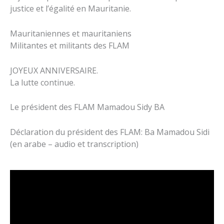
justice et l’égalité en Mauritanie.
Mauritaniennes et mauritaniens
Militantes et militants des FLAM
JOYEUX ANNIVERSAIRE.
La lutte continue.
Le président des FLAM Mamadou Sidy BA
Déclaration du président des FLAM: Ba Mamadou Sidi
(en arabe – audio et transcription)