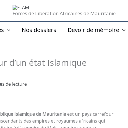
Forces de Libération Africaines de Mauritanie
es
Nos dossiers
Devoir de mémoire
r d’un état Islamique
es de lecture
lique Islamique de Mauritanie
est un pays carrefour
scendants des empires et royaumes africains qui
ritoire (réf : empire du Mali – empire songhay –