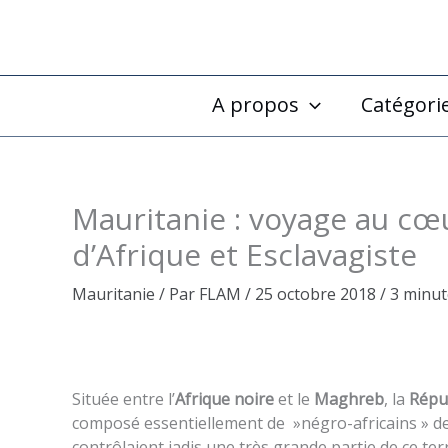
Aller
au
contenu
A propos
Catégori
Mauritanie : voyage au cœu
d’Afrique et Esclavagiste
Mauritanie
/ Par
FLAM
/
25 octobre 2018
/
3 minut
Située entre l’
Afrique noire
et le
Maghreb
, la
Répub
composé essentiellement de »négro-africains » de
contrôlaient jadis une très grande partie de ce ter