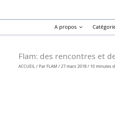
Aller
au
contenu
A propos
Catégori
Flam: des rencontres et d
ACCUEIL
/ Par
FLAM
/
27 mars 2018
/
10 minutes d