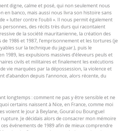
ent digne, calme et posé, qui non seulement nous
 en banco, mais aussi nous livra son histoire sans
 de « lutter contre l’oubli ». Il nous permit également
s personnes, des récits très durs qui racontaient
essive de la société mauritanienne, la création des
s de 1986 et 1987, l’emprisonnement et les tortures (je
ables sur la technique du jaguar.), puis le
 1989, les expulsions massives d’éleveurs peuls et
aires civils et militaires et finalement les exécutions
 de vie marquées par la dépossession, la violence et
iment d’abandon depuis l’annonce, alors récente, du
ant longtemps : comment ne pas y être sensible et ne
quoi certains naissent à Nice, en France, comme moi
tres voient le jour à Beylane, Goural ou Bounguel
la rupture. Je décidais alors de consacrer mon mémoire
de ces événements de 1989 afin de mieux comprendre