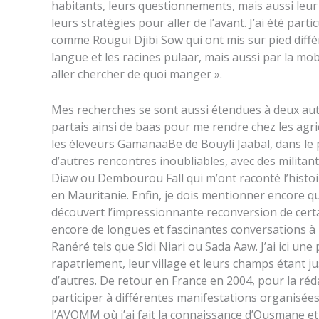
habitants, leurs questionnements, mais aussi leur o
leurs stratégies pour aller de l’avant. J’ai été pa
comme Rougui Djibi Sow qui ont mis sur pied diffé
langue et les racines pulaar, mais aussi par la mob
aller chercher de quoi manger ».
Mes recherches se sont aussi étendues à deux autr
partais ainsi de baas pour me rendre chez les agri
les éleveurs GamanaaBe de Bouyli Jaabal, dans le proc
d’autres rencontres inoubliables, avec des milita
Diaw ou Dembourou Fall qui m’ont raconté l’histoir
en Mauritanie. Enfin, je dois mentionner encore qu
découvert l’impressionnante reconversion de certa
encore de longues et fascinantes conversations à 
Ranéré tels que Sidi Niari ou Sada Aaw. J’ai ici un
rapatriement, leur village et leurs champs étant 
d’autres. De retour en France en 2004, pour la réd
participer à différentes manifestations organisée
l’AVOMM où j’ai fait la connaissance d’Ousmane et A