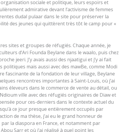
rganisation sociale et politique, leurs espoirs et
rticulièrement admirative devant l’activisme de femmes
rentes dudal pulaar dans le site pour préserver la
ilité des jeunes qui quittèrent très tôt le camp pour «
es sites et groupes de réfugiés. Chaque année, je
culteurs d’Ari Founda Beylane dans le waalo, puis chez
he jeeri. J’y avais aussi des njaatigui et j’y ai fait
nts politiques mais aussi avec des mawBe, comme Modi
e fascinante de la fondation de leur village, Beylane
elques rencontres importantes à Saint-Louis, où j’ai
ins éleveurs dans le commerce de vente au détail, ou
Ndioum ville avec des réfugiés originaires de Diaw et
e pensée pour ces-derniers dans le contexte actuel du
jusqu’à ce jour presque entièrement occupés par
action de ma thèse, j’ai eu le grand honneur de
s par la diaspora en France, et notamment par
bou Sarr et où j’ai réalisé à quel point les