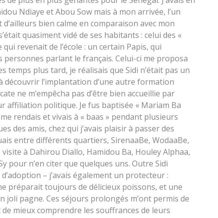
es de plus en plus gênantes pour le Sénégal. J’avais en
idou Ndiaye et Abou Sow mais à mon arrivée, l’un
t d’ailleurs bien calme en comparaison avec mon
’était quasiment vidé de ses habitants : celui des «
qui revenait de l’école : un certain Papis, qui
s personnes parlant le français. Celui-ci me proposa
 temps plus tard, je réalisais que Sidi n’était pas un
à découvrir l’implantation d’une autre formation
icate ne m’empêcha pas d’être bien accueillie par
r affiliation politique. Je fus baptisée « Mariam Ba
 me rendais et vivais à « baas » pendant plusieurs
des amis, chez qui j’avais plaisir à passer des
guais entre différents quartiers, SirenaaBe, WodaaBe,
visite à Dahirou Diallo, Hamidou Ba, Houley Alphaa,
 pour n’en citer que quelques uns. Outre Sidi
d’adoption – j’avais également un protecteur :
e préparait toujours de délicieux poissons, et une
un joli pagne. Ces séjours prolongés m’ont permis de
t de mieux comprendre les souffrances de leurs