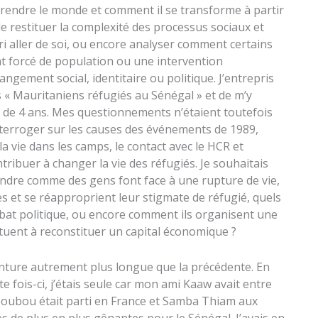
prendre le monde et comment il se transforme à partir
de restituer la complexité des processus sociaux et
ri aller de soi, ou encore analyser comment certains
forcé de population ou une intervention
ngement social, identitaire ou politique. J’entrepris
s « Mauritaniens réfugiés au Sénégal » et de m’y
 de 4 ans. Mes questionnements n’étaient toutefois
nterroger sur les causes des événements de 1989,
la vie dans les camps, le contact avec le HCR et
ntribuer à changer la vie des réfugiés. Je souhaitais
rendre comme des gens font face à une rupture de vie,
s et se réapproprient leur stigmate de réfugié, quels
at politique, ou encore comment ils organisent une
ertuent à reconstituer un capital économique ?
ture autrement plus longue que la précédente. En
e fois-ci, j’étais seule car mon ami Kaaw avait entre
Boubou était parti en France et Samba Thiam aux