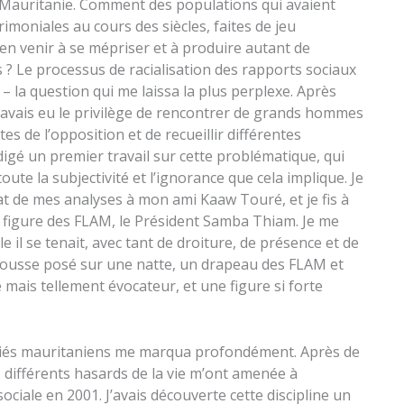
n Mauritanie. Comment des populations qui avaient
rimoniales au cours des siècles, faites de jeu
 en venir à se mépriser et à produire autant de
 ? Le processus de racialisation des rapports sociaux
– la question qui me laissa la plus perplexe. Après
avais eu le privilège de rencontrer de grands hommes
s de l’opposition et de recueillir différentes
édigé un premier travail sur cette problématique, qui
oute la subjectivité et l’ignorance que cela implique. Je
at de mes analyses à mon ami Kaaw Touré, et je fis à
 figure des FLAM, le Président Samba Thiam. Je me
 il se tenait, avec tant de droiture, de présence et de
mousse posé sur une natte, un drapeau des FLAM et
ais tellement évocateur, et une figure si forte
ugiés mauritaniens me marqua profondément. Après de
 différents hasards de la vie m’ont amenée à
ciale en 2001. J’avais découverte cette discipline un