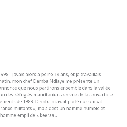
: j’avais alors à peine 19 ans, et je travaillais
 matin, mon chef Demba Ndiaye me présente un
 m’annonce que nous partirons ensemble dans la vallée
ion des réfugiés mauritaniens en vue de la couverture
vénements de 1989. Demba m’avait parlé du combat
 grands militants », mais c’est un homme humble et
n homme empli de « keersa ».