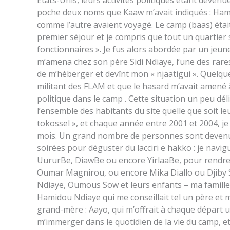
Etats-Unis, leurs activités politiques étant devenu
poche deux noms que Kaaw m’avait indiqués : Ham
comme l’autre avaient voyagé. Le camp (baas) étai
premier séjour et je compris que tout un quartier s
fonctionnaires ». Je fus alors abordée par un jeune 
m’amena chez son père Sidi Ndiaye, l’une des rare
de m’héberger et devînt mon « njaatigui ». Quelques
militant des FLAM et que le hasard m’avait amené 
politique dans le camp . Cette situation un peu dél
l’ensemble des habitants du site quelle que soit leu
tokossel », et chaque année entre 2001 et 2004, je
mois. Un grand nombre de personnes sont devenues 
soirées pour déguster du lacciri e hakko : je navi
UururBe, DiawBe ou encore YirlaaBe, pour rendre 
Oumar Magnirou, ou encore Mika Diallo ou Djiby Sy
Ndiaye, Oumous Sow et leurs enfants – ma famille 
Hamidou Ndiaye qui me conseillait tel un père et m
grand-mère : Aayo, qui m’offrait à chaque départ 
m’immerger dans le quotidien de la vie du camp, e