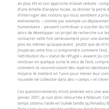
an plus tôt et son approche m’avait séduite : com
d’une échelle d’analyse locale, se donner la peine 
d’interroger des notions qui nous semblent a prio
événements – comme par exemple un déplacement 
humanitaire – peuvent contribuer à susciter du cha
alors de développer un projet de recherche sur le
consacrer cette fois sérieusement pour une durée
plus les mêmes qu’auparavant : plutôt que de m’i
j’espérais cette fois-ci comprendre comment l’exil, 
l’attribution du « statut de réfugié » avaient pu co
restituer en quelque sorte le vécu de l’exil, comp
comment ils reconstruisent des repères identitaire
moyens ils mettent en ?uvre pour mener leur comb
nouvelle vie collective dans des « camps » et s’év
Ces questionnements m’ont amenée vers une aven
janvier 2001, je suis ainsi retournée à Ndioum. Cett
temps obtenu l’asile en Suède tandis qu’Amadou 