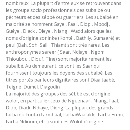
nombreux. La plupart d’entre eux se retrouvent dans
les groupe socio professionnels des subalbé ou
pêcheurs et des sébbé ou guerriers. Les subalbé en
majorité se nomment Gaye , Faal , Diop , Mbodj ,
Guéye , Diack , Dieye , Niang , Wadd alors que les
noms d’origine soninke (Konté , Bathily, Sumaaré) et
peul (Bah, Soh, Sall , Thiam) sont très rares. Les
anthroponymes sereer ( Saar, Ndiaye , Ngom,
Thioubou , Diouf, Tine) sont majoritairement les
subalbé. Au demeurant, ce sont les Saar qui
fournissent toujours les doyens des subalbé. Les
titres portés par leurs dignitaires sont Diaaltaabé,
Teigne ,Dumel, Diagodin.
La majorité des groupes des sébbé est d’origine
wolof, en particulier ceux de Nguenaar : Niang, Faal,
Diop, Diack, Ndiaye, Dieng. La plupart des grands
farba du Fuuta (Farmbaal, FarbaWaalaldé, Farba Erem,
Farba Ndioum, etc..) sont des Wolof d’origine.