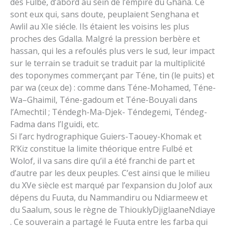
des Fulbe, d’abord au sein de l’empire du Ghana. Ce
sont eux qui, sans doute, peuplaient Senghana et
Awlil au XIe siécle. Ils étaient les voisins les plus
proches des Gdalla. Malgré la pression berbère et
hassan, qui les a refoulés plus vers le sud, leur impact
sur le terrain se traduit se traduit par la multiplicité
des toponymes commerçant par Téne, tin (le puits) et
par wa (ceux de) : comme dans Téne-Mohamed, Téne-
Wa–Ghaimil, Téne-gadoum et Téne-Bouyali dans
l’Amechtil ; Téndegh-Ma-Djek- Téndegemi, Téndeg-
Fadma dans l’Iguidi, etc.
Si l’arc hydrographique Guiers-Taouey-Khomak et
R’Kiz constitue la limite théorique entre Fulbé et
Wolof, il va sans dire qu’il a été franchi de part et
d’autre par les deux peuples. C’est ainsi que le milieu
du XVe siècle est marqué par l’expansion du Jolof aux
dépens du Fuuta, du Nammandiru ou Ndiarmeew et
du Saalum, sous le règne de ThiouklyDjiglaaneNdiaye
. Ce souverain a partagé le Fuuta entre les farba qui