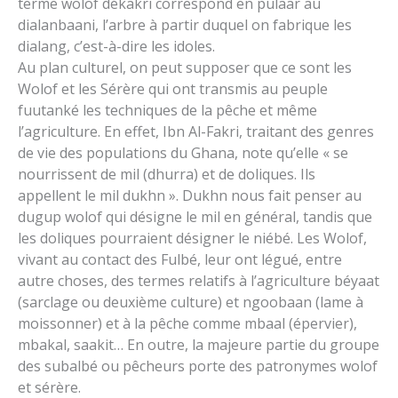
terme wolof dékakri correspond en pulaar au
dialanbaani, l’arbre à partir duquel on fabrique les
dialang, c’est-à-dire les idoles.
Au plan culturel, on peut supposer que ce sont les
Wolof et les Sérère qui ont transmis au peuple
fuutanké les techniques de la pêche et même
l’agriculture. En effet, Ibn Al-Fakri, traitant des genres
de vie des populations du Ghana, note qu’elle « se
nourrissent de mil (dhurra) et de doliques. Ils
appellent le mil dukhn ». Dukhn nous fait penser au
dugup wolof qui désigne le mil en général, tandis que
les doliques pourraient désigner le niébé. Les Wolof,
vivant au contact des Fulbé, leur ont légué, entre
autre choses, des termes relatifs à l’agriculture béyaat
(sarclage ou deuxième culture) et ngoobaan (lame à
moissonner) et à la pêche comme mbaal (épervier),
mbakal, saakit… En outre, la majeure partie du groupe
des subalbé ou pêcheurs porte des patronymes wolof
et sérère.