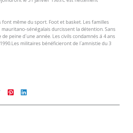
rejoindront le 31 janvier 1989.C´est nettement
s font même du sport. Foot et basket. Les familles
 mauritano-sénégalais durcissent la détention. Sans
 de peine d´une année. Les civils condamnés á 4 ans
1990.Les militaires bénéficieront de l´amnistie du 3