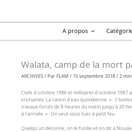
Aller
au
contenu
A propos
Catégori
Walata, camp de la mort 
ARCHIVES
/ Par
FLAM
/
15 septembre 2018
/
2 min
Civils d´octobre 1986 et militaires d´octobre 1987 
enchainés. La ration d´eau quotidienne » : 2 boites d
travaux forcés de 8 heures du matin jusqu´á 20 heu
á l´arrivée » : On veut vous tuer á petit feu.
Quelqu´un déconne, on le fusille et on dit á Nouakc