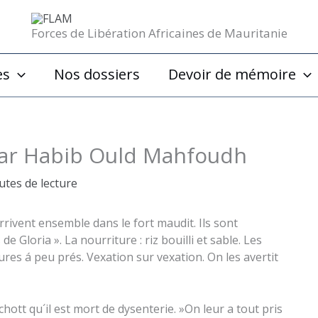
Forces de Libération Africaines de Mauritanie
es
Nos dossiers
Devoir de mémoire
par Habib Ould Mahfoudh
utes de lecture
arrivent ensemble dans le fort maudit. Ils sont
e Gloria ». La nourriture : riz bouilli et sable. Les
res á peu prés. Vexation sur vexation. On les avertit
hott qu´il est mort de dysenterie. »On leur a tout pris