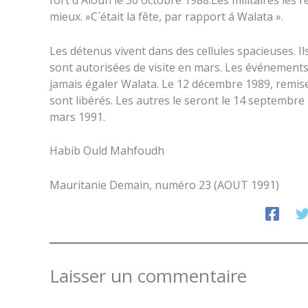
fort d´Aïoun le 30 octobre 1988.Les militaires les 
mieux. »C´était la fête, par rapport á Walata ».
Les détenus vivent dans des cellules spacieuses. Il
sont autorisées de visite en mars. Les événements
jamais égaler Walata. Le 12 décembre 1989, remise
sont libérés. Les autres le seront le 14 septembre 
mars 1991.
Habib Ould Mahfoudh
Mauritanie Demain, numéro 23 (AOUT 1991)
Laisser un commentaire