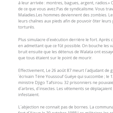
á leur arrivée : montres, bagues, argent, radios.
de ce que vous avez.Pas de syndicalisme. Vous travail
Maladies.Les hommes deviennent des zombies. Le 
leurs chaînes aux pieds afin de pouvoir ôter leurs
torturés.
Plus simulacre d´exécution derrière le fort. Aprés c
en admettant que ce fût possible. On bouche les vasi
bruit ensuite que les détenus de Walata ont essayé
que tous étaient sur le point de mourir.
Effectivement, Le 26 août 87 meurt l´adjudant de 
´écrivain Téne Youssouf Guéye qui succombe ; le 13
ministre Djigo Tafsirou. 32 prisonniers ne pouvaie
d´arbres, d´insectes. Les vêtements se déplaçaient 
infestaient.
L´abjection ne connait pas de bornes. La communau