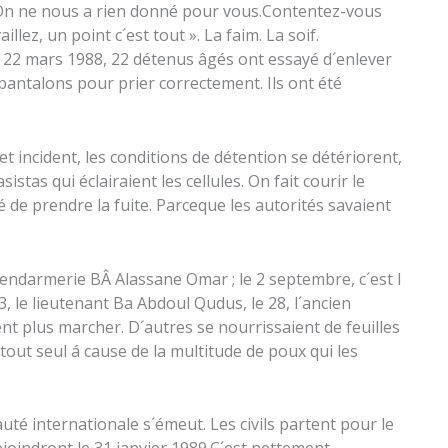
» On ne nous a rien donné pour vous.Contentez-vous
lez, un point c´est tout ». La faim. La soif.
22 mars 1988, 22 détenus âgés ont essayé d´enlever
 pantalons pour prier correctement. Ils ont été
et incident, les conditions de détention se détériorent,
stas qui éclairaient les cellules. On fait courir le
 de prendre la fuite. Parceque les autorités savaient
gendarmerie BÂ Alassane Omar ; le 2 septembre, c´est l
, le lieutenant Ba Abdoul Qudus, le 28, l´ancien
nt plus marcher. D´autres se nourrissaient de feuilles
tout seul á cause de la multitude de poux qui les
té internationale s´émeut. Les civils partent pour le