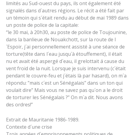
limités au Sud-ouest du pays, ils ont également été
signalés dans d´autres régions. Le récit a été fait par
un témoin qui s´était rendu au début de mai 1989 dans
un poste de police de la capitale:
“le 30 mai, à 20h30, au poste de police de Toujounine,
dans la banlieue de Nouakchott, sur la route de l
´Espoir, j´ai personnellement assisté à une séance de
torture(tête dans l´eau jusqu´à étouffement), il était
nu et avait été aspergé d´eau, il grelottait á cause du
vent froid de la nuit. Lorsque je suis intervenu (c´était
pendant le couvre-feu et j´étais là par hasard), on m´a
répondu: ”mais c´est un Sénégalais” dans un ton qui
voulait dire” Mais vous ne savez pas qu´on a le droit
de torturer les Sénégalais ?” On m´a dit. Nous avons
des ordres!”
Extrait de Mauritanie 1986-1989.
Contexte d´une crise
Trois années d´emprisonnements politiques de