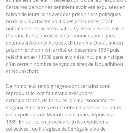
au moment de leur interpellation ou de leur expulsion.
Certaines personnes semblent avoir été expulsées en
raison de leurs liens avec des prisonniers politiques
ou de leurs activités politiques présumées. C´est
notamment le cas de Aissatou Ly, Habsa Banor Sall et
Diénaba Kane, épouses de prisonniers politiques
détenus à Aïoun el Atrouss, d´Ibrahima Diouf, ancien
prisonnier d´opinion arrêté en décembre 1987 puis
relâché en avril 1988 sans avoir été inculpé, ainsi que
d´un certain nombre de syndicalistes de Nouadhibou
et Nouakchott.
De nombreux témoignages-dont certains sont
reproduits ici-ont fait état d´exécutions
extrajudiciaires, de tortures, d´emprisonnements
illégaux et de décès en détention survenus au cours
des expulsions de Mauritaniens noirs depuis mai
1989. En outre, en procédant à des expulsions
collectives , qu´il s´agisse de Sénégalais ou de