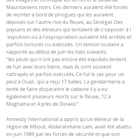
Mauritaniens noirs. Ces derniers auraient été forcés
de monter à bord de pirogues qui les auraient
déposés sur l´autre rive du fleuve, au Sénégal. Des
paysans et des éleveurs qui tentaient de s´opposer á l
´expulsion ou à l´expropriation auraient été arrêtés et
parfois torturés ou exécutés. Un témoin oculaire a
rapporté au début de juin les faits suivants:
“les peuls qui n´ont pas encore été expulsés tentent
de fuir avec leurs biens, mais ils sont souvent
rattrapés et parfois exécutés. Ce fut le cas pour un
peul à Ouali…qui a reçu 17 balles. La gendarmerie a
tenté de faire disparaitre le cadavre il y a eu
également plusieurs morts sur le fleuve, 12 à
Maghama et 4 près de Diowol.”
Amnesty International a appris qu´un éleveur de la
région de Mbout, Abdarahmane Lam, avait été abattu
en juin 1989 par les forces de sécurité et que son