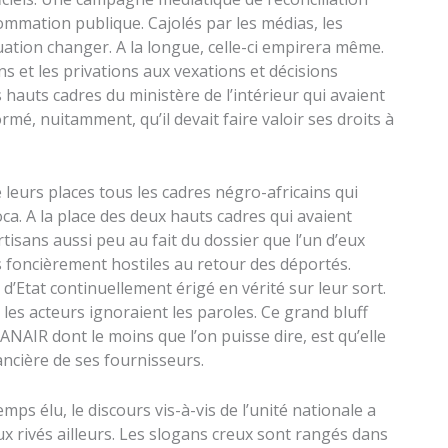
ommation publique. Cajolés par les médias, les
uation changer. A la longue, celle-ci empirera même.
s et les privations aux vexations et décisions
 hauts cadres du ministère de l’intérieur qui avaient
rmé, nuitamment, qu’il devait faire valoir ses droits à
 leurs places tous les cadres négro-africains qui
oca. A la place des deux hauts cadres qui avaient
rtisans aussi peu au fait du dossier que l’un d’eux
 foncièrement hostiles au retour des déportés.
d’Etat continuellement érigé en vérité sur leur sort.
es acteurs ignoraient les paroles. Ce grand bluff
AIR dont le moins que l’on puisse dire, est qu’elle
inancière de ses fournisseurs.
ps élu, le discours vis-à-vis de l’unité nationale a
ux rivés ailleurs. Les slogans creux sont rangés dans