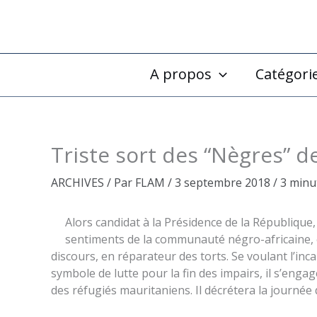
Aller
au
contenu
A propos
Catégori
Triste sort des “Nègres” d
ARCHIVES
/ Par
FLAM
/
3 septembre 2018
/
3 minu
Alors candidat à la Présidence de la Républiqu
sentiments de la communauté négro-africaine, cap
discours, en réparateur des torts. Se voulant l’inc
symbole de lutte pour la fin des impairs, il s’eng
des réfugiés mauritaniens. Il décrétera la journée 