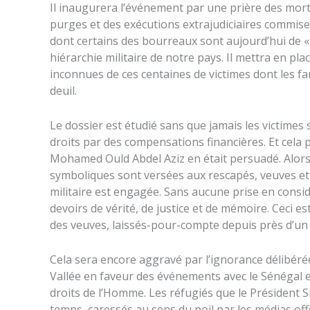
Il inaugurera l’événement par une prière des mort
purges et des exécutions extrajudiciaires commise
dont certains des bourreaux sont aujourd’hui de « 
hiérarchie militaire de notre pays. Il mettra en p
inconnues de ces centaines de victimes dont les fa
deuil.
Le dossier est étudié sans que jamais les victimes s
droits par des compensations financières. Et cela 
Mohamed Ould Abdel Aziz en était persuadé. Alo
symboliques sont versées aux rescapés, veuves et 
militaire est engagée. Sans aucune prise en consi
devoirs de vérité, de justice et de mémoire. Ceci es
des veuves, laissés-pour-compte depuis près d’un q
Cela sera encore aggravé par l’ignorance délibérée 
Vallée en faveur des événements avec le Sénégal et
droits de l’Homme. Les réfugiés que le Président S
temps, caressés au sens du poil par les médias off