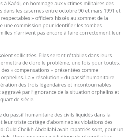
s à Kaédi, en hommage aux victimes militaires des
s dans les casernes entre octobre 90 et mars 1991 et
respectables » officiers hissés au sommet de la
lace une commission pour identifier les tombes
milles n’arrivent pas encore à faire correctement leur
oient sollicitées. Elles seront rétablies dans leurs
permettra de clore le problème, une fois pour toutes.
rs des « compensations » présentées comme
orphelins. La « résolution » du passif humanitaire
dération des trois légendaires et incontournables
t aggravé par l’ignorance de la situation orphelins et
uart de siècle.
du passif humanitaire des civils liquidés dans la
 leur triste cortège d’abominables violations des
idi Ould Cheikh Abdallahi avait rapatriés sont, pour un
iciels. Une campagne médiatique de réconciliation