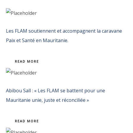
:
DES
RÉFUGIÉS
NÉGRO-
MAURITANIENS
CONTRE
LA
PRÉSENCE
DE
Les FLAM soutiennent et accompagnent la caravane
GHAZOUANI
Paix et Santé en Mauritanie.
READ MORE
Abibou Sall : « Les FLAM se battent pour une
Mauritanie unie, juste et réconciliée »
READ MORE